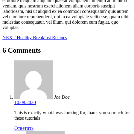
et dolore magnam aliquam quaerat voluptatem. ut enim ad minima
veniam, quis nostrum exercitationem ullam corporis suscipit
laboriosam, nisi ut aliquid ex ea commodi consequatur? quis autem
vel eum iure reprehenderit, qui in ea voluptate velit esse, quam nihil
molestiae consequatur, vel illum, qui dolorem eum fugiat, quo
voluptas.
Навигация
NEXT
Healthy Breakfast Recipes
по
6 Comments
записям
Joe Doe
10.08.2020
This is exactly what i was looking for, thank you so much for
these tutorials
Ответить