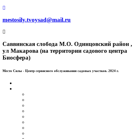
mestosily.tvoysad@mail.ru
Саввинская слобода М.О. Одинцовский район ,
ул Макарова (на территории садового центра
Биосфера)
Место Силы - Центр сервисного обслуживания садовых участков. 2024 г.
Главная
Услуги
Устройство газона
Кустарники
Деревья
Обрезка и придания форм деревьям и кустарникам
Обрезка плодовых деревьев
Цветники
Удаление деревьев и пней
Планирование по Васту
Очистка крыш от снега