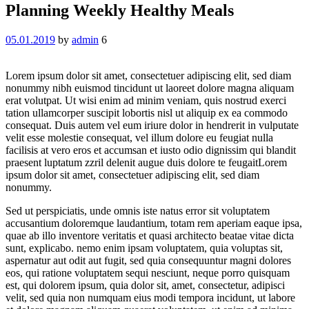
Planning Weekly Healthy Meals
05.01.2019
by
admin
6
Lorem ipsum dolor sit amet, consectetuer adipiscing elit, sed diam
nonummy nibh euismod tincidunt ut laoreet dolore magna aliquam
erat volutpat. Ut wisi enim ad minim veniam, quis nostrud exerci
tation ullamcorper suscipit lobortis nisl ut aliquip ex ea commodo
consequat. Duis autem vel eum iriure dolor in hendrerit in vulputate
velit esse molestie consequat, vel illum dolore eu feugiat nulla
facilisis at vero eros et accumsan et iusto odio dignissim qui blandit
praesent luptatum zzril delenit augue duis dolore te feugaitLorem
ipsum dolor sit amet, consectetuer adipiscing elit, sed diam
nonummy.
Sed ut perspiciatis, unde omnis iste natus error sit voluptatem
accusantium doloremque laudantium, totam rem aperiam eaque ipsa,
quae ab illo inventore veritatis et quasi architecto beatae vitae dicta
sunt, explicabo. nemo enim ipsam voluptatem, quia voluptas sit,
aspernatur aut odit aut fugit, sed quia consequuntur magni dolores
eos, qui ratione voluptatem sequi nesciunt, neque porro quisquam
est, qui dolorem ipsum, quia dolor sit, amet, consectetur, adipisci
velit, sed quia non numquam eius modi tempora incidunt, ut labore