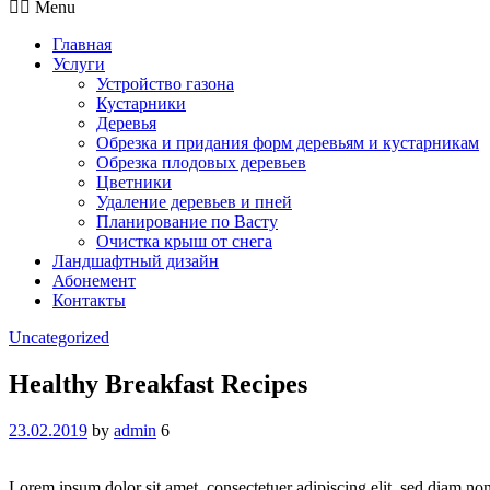
Menu
Главная
Услуги
Устройство газона
Кустарники
Деревья
Обрезка и придания форм деревьям и кустарникам
Обрезка плодовых деревьев
Цветники
Удаление деревьев и пней
Планирование по Васту
Очистка крыш от снега
Ландшафтный дизайн
Абонемент
Контакты
Categories
Uncategorized
Healthy Breakfast Recipes
23.02.2019
by
admin
6
Lorem ipsum dolor sit amet, consectetuer adipiscing elit, sed diam n