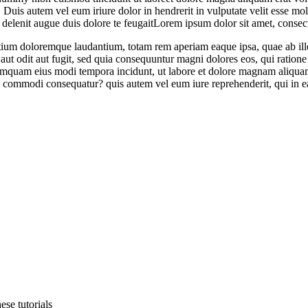
uis autem vel eum iriure dolor in hendrerit in vulputate velit esse moles
l delenit augue duis dolore te feugaitLorem ipsum dolor sit amet, conse
tium doloremque laudantium, totam rem aperiam eaque ipsa, quae ab illo i
aut odit aut fugit, sed quia consequuntur magni dolores eos, qui ratio
on numquam eius modi tempora incidunt, ut labore et dolore magnam aliq
ea commodi consequatur? quis autem vel eum iure reprehenderit, qui in ea
ese tutorials