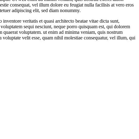
tie consequat, vel illum dolore eu feugiat nulla facilisis at vero eros
ctetuer adipiscing elit, sed diam nonummy.
nventore veritatis et quasi architecto beatae vitae dicta sunt,
ne voluptatem sequi nesciunt, neque porro quisquam est, qui dolorem
uam quaerat voluptatem. ut enim ad minima veniam, quis nostrum
 voluptate velit esse, quam nihil molestiae consequatur, vel illum, qui