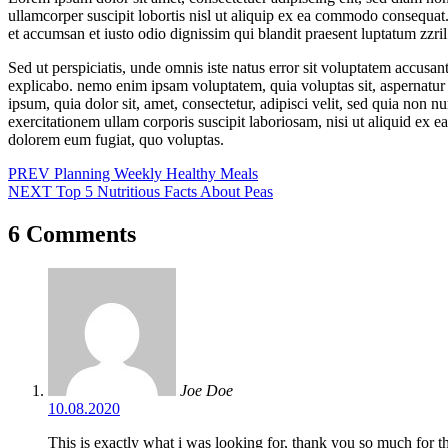
ullamcorper suscipit lobortis nisl ut aliquip ex ea commodo consequat. D
et accumsan et iusto odio dignissim qui blandit praesent luptatum zzri
Sed ut perspiciatis, unde omnis iste natus error sit voluptatem accusan
explicabo. nemo enim ipsam voluptatem, quia voluptas sit, aspernatur 
ipsum, quia dolor sit, amet, consectetur, adipisci velit, sed quia n
exercitationem ullam corporis suscipit laboriosam, nisi ut aliquid ex 
dolorem eum fugiat, quo voluptas.
Навигация
PREV
Planning Weekly Healthy Meals
NEXT
Top 5 Nutritious Facts About Peas
по
записям
6 Comments
Joe Doe
10.08.2020
This is exactly what i was looking for, thank you so much for th