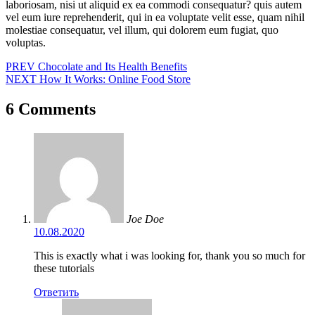
laboriosam, nisi ut aliquid ex ea commodi consequatur? quis autem
vel eum iure reprehenderit, qui in ea voluptate velit esse, quam nihil
molestiae consequatur, vel illum, qui dolorem eum fugiat, quo
voluptas.
Навигация
PREV
Chocolate and Its Health Benefits
NEXT
How It Works: Online Food Store
по
записям
6 Comments
Joe Doe
10.08.2020
This is exactly what i was looking for, thank you so much for
these tutorials
Ответить