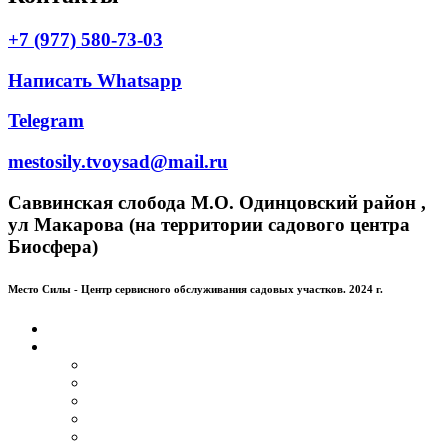
+7 (977) 580-73-03
Написать Whatsapp
Telegram
mestosily.tvoysad@mail.ru
Саввинская слобода М.О. Одинцовский район ,
ул Макарова (на территории садового центра
Биосфера)
Место Силы - Центр сервисного обслуживания садовых участков. 2024 г.
Главная
Услуги
Устройство газона
Кустарники
Деревья
Обрезка и придания форм деревьям и кустарникам
Обрезка плодовых деревьев