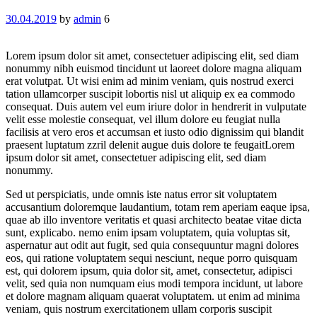
30.04.2019
by
admin
6
Lorem ipsum dolor sit amet, consectetuer adipiscing elit, sed diam
nonummy nibh euismod tincidunt ut laoreet dolore magna aliquam
erat volutpat. Ut wisi enim ad minim veniam, quis nostrud exerci
tation ullamcorper suscipit lobortis nisl ut aliquip ex ea commodo
consequat. Duis autem vel eum iriure dolor in hendrerit in vulputate
velit esse molestie consequat, vel illum dolore eu feugiat nulla
facilisis at vero eros et accumsan et iusto odio dignissim qui blandit
praesent luptatum zzril delenit augue duis dolore te feugaitLorem
ipsum dolor sit amet, consectetuer adipiscing elit, sed diam
nonummy.
Sed ut perspiciatis, unde omnis iste natus error sit voluptatem
accusantium doloremque laudantium, totam rem aperiam eaque ipsa,
quae ab illo inventore veritatis et quasi architecto beatae vitae dicta
sunt, explicabo. nemo enim ipsam voluptatem, quia voluptas sit,
aspernatur aut odit aut fugit, sed quia consequuntur magni dolores
eos, qui ratione voluptatem sequi nesciunt, neque porro quisquam
est, qui dolorem ipsum, quia dolor sit, amet, consectetur, adipisci
velit, sed quia non numquam eius modi tempora incidunt, ut labore
et dolore magnam aliquam quaerat voluptatem. ut enim ad minima
veniam, quis nostrum exercitationem ullam corporis suscipit