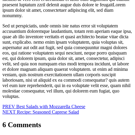
praesent luptatum zzril delenit augue duis dolore te feugaitLorem
ipsum dolor sit amet, consectetuer adipiscing elit, sed diam
nonummy.
Sed ut perspiciatis, unde omnis iste natus error sit voluptatem
accusantium doloremque laudantium, totam rem aperiam eaque ipsa,
quae ab illo inventore veritatis et quasi architecto beatae vitae dicta
sunt, explicabo. nemo enim ipsam voluptatem, quia voluptas sit,
aspernatur aut odit aut fugit, sed quia consequuntur magni dolores
eos, qui ratione voluptatem sequi nesciunt, neque porro quisquam
est, qui dolorem ipsum, quia dolor sit, amet, consectetur, adipisci
velit, sed quia non numquam eius modi tempora incidunt, ut labore
et dolore magnam aliquam quaerat voluptatem. ut enim ad minima
veniam, quis nostrum exercitationem ullam corporis suscipit
laboriosam, nisi ut aliquid ex ea commodi consequatur? quis autem
vel eum iure reprehenderit, qui in ea voluptate velit esse, quam nihil
molestiae consequatur, vel illum, qui dolorem eum fugiat, quo
voluptas.
Навигация
PREV
Best Salads with Mozzarella Cheese
NEXT
Recipe: Seasoned Caprese Salad
по
записям
6 Comments