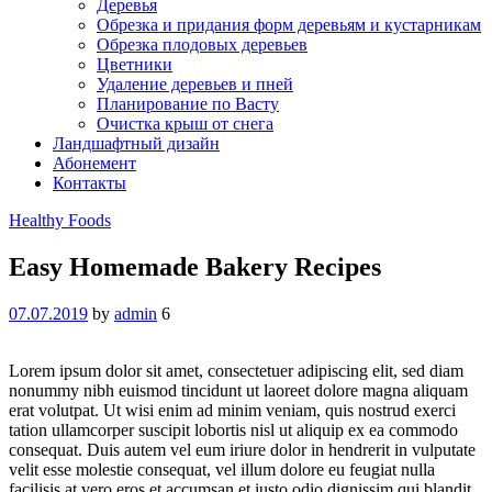
Деревья
Обрезка и придания форм деревьям и кустарникам
Обрезка плодовых деревьев
Цветники
Удаление деревьев и пней
Планирование по Васту
Очистка крыш от снега
Ландшафтный дизайн
Абонемент
Контакты
Categories
Healthy Foods
Easy Homemade Bakery Recipes
07.07.2019
by
admin
6
Lorem ipsum dolor sit amet, consectetuer adipiscing elit, sed diam
nonummy nibh euismod tincidunt ut laoreet dolore magna aliquam
erat volutpat. Ut wisi enim ad minim veniam, quis nostrud exerci
tation ullamcorper suscipit lobortis nisl ut aliquip ex ea commodo
consequat. Duis autem vel eum iriure dolor in hendrerit in vulputate
velit esse molestie consequat, vel illum dolore eu feugiat nulla
facilisis at vero eros et accumsan et iusto odio dignissim qui blandit