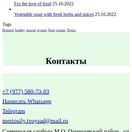
For the love of food
25.10.2022
Vegetable soup with fresh herbs and spices
25.10.2022
Tags
Business
healthy
natural
organic
Posts
tomato
Topics
Контакты
+7 (977) 580-73-03
Написать Whatsapp
Telegram
mestosily.tvoysad@mail.ru
Саввинская слобода М.О. Одинцовский район , ул