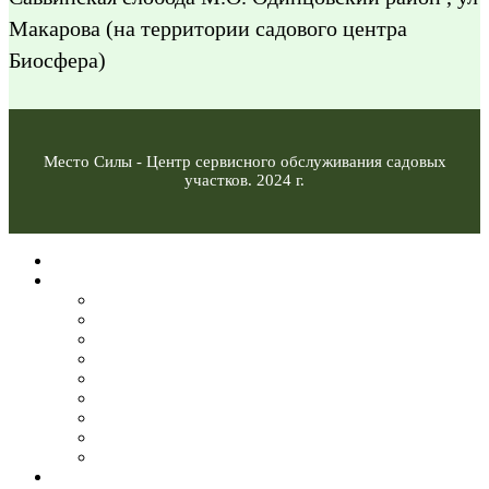
Макарова (на территории садового центра
Биосфера)
Место Силы - Центр сервисного обслуживания садовых
участков. 2024 г.
Главная
Услуги
Устройство газона
Кустарники
Деревья
Обрезка и придания форм деревьям и кустарникам
Обрезка плодовых деревьев
Цветники
Удаление деревьев и пней
Планирование по Васту
Очистка крыш от снега
Ландшафтный дизайн