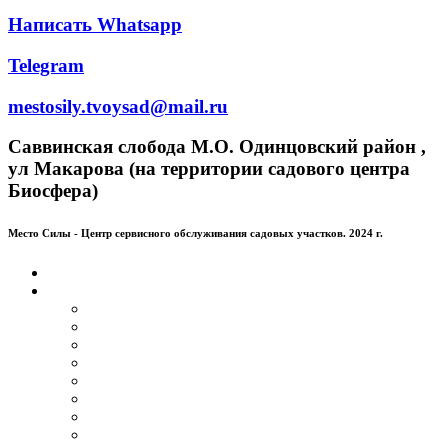
Написать Whatsapp
Telegram
mestosily.tvoysad@mail.ru
Саввинская слобода М.О. Одинцовский район ,
ул Макарова (на территории садового центра
Биосфера)
Место Силы - Центр сервисного обслуживания садовых участков. 2024 г.
Главная
Услуги
Устройство газона
Кустарники
Деревья
Обрезка и придания форм деревьям и кустарникам
Обрезка плодовых деревьев
Цветники
Удаление деревьев и пней
Планирование по Васту