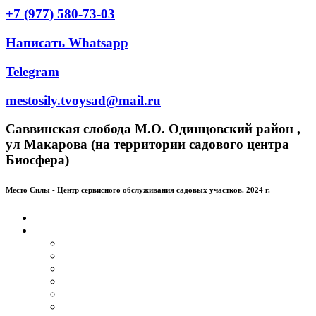
+7 (977) 580-73-03
Написать Whatsapp
Telegram
mestosily.tvoysad@mail.ru
Саввинская слобода М.О. Одинцовский район ,
ул Макарова (на территории садового центра
Биосфера)
Место Силы - Центр сервисного обслуживания садовых участков. 2024 г.
Главная
Услуги
Устройство газона
Кустарники
Деревья
Обрезка и придания форм деревьям и кустарникам
Обрезка плодовых деревьев
Цветники